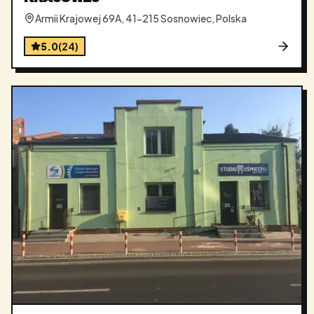
Armii Krajowej 69A, 41-215 Sosnowiec, Polska
5.0
(
24
)