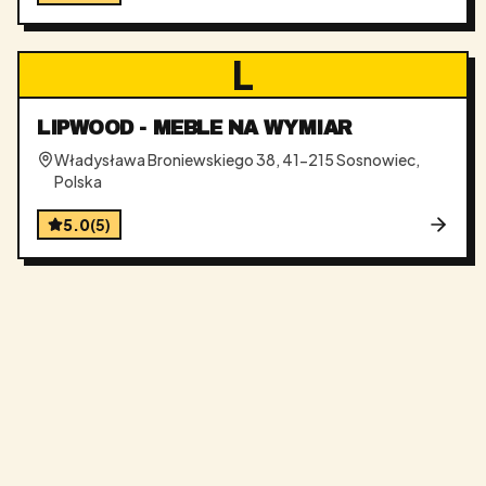
L
LIPWOOD - MEBLE NA WYMIAR
Władysława Broniewskiego 38, 41-215 Sosnowiec,
Polska
5.0
(
5
)