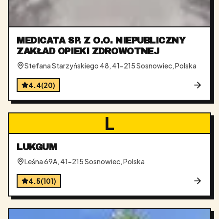
MEDICATA SP. Z O.O. NIEPUBLICZNY
ZAKŁAD OPIEKI ZDROWOTNEJ
Stefana Starzyńskiego 48, 41-215 Sosnowiec, Polska
4.4
(
20
)
L
LUKGUM
Leśna 69A, 41-215 Sosnowiec, Polska
4.5
(
101
)